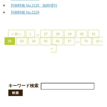
判例時報 No.2125 臨時増刊
判例時報 No.2124
…
« 前へ
1
27
28
29
30
31
…
32
33
34
35
36
37
70
次へ
»
キーワード検索