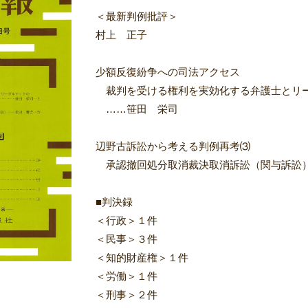
＜最新判例批評＞
村上 正子
少額反復紛争への司法アクセス
裁判を受ける権利を実効化する弁護士とリ
……笹田 栄司
辺野古訴訟から考える判例再考⑶
承認撤回処分取消裁決取消訴訟（関与訴訟
■判決録
＜行政＞１件
＜民事＞３件
＜知的財産権＞１件
＜労働＞１件
＜刑事＞２件