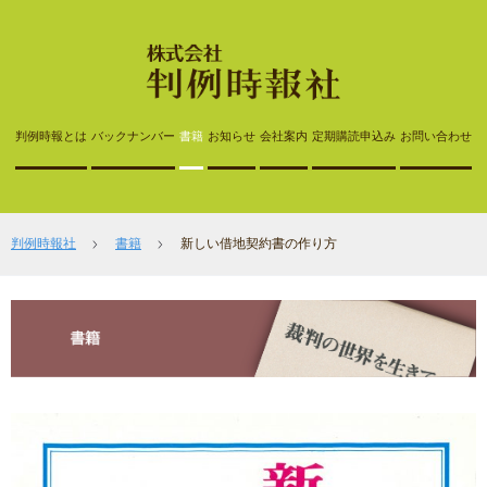
判例時報とは
バックナンバー
書籍
お知らせ
会社案内
定期購読申込み
お問い合わせ
判例時報社
書籍
新しい借地契約書の作り方