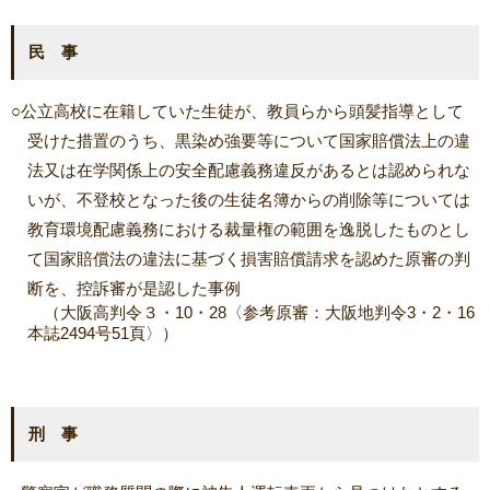
民 事
○公立高校に在籍していた生徒が、教員らから頭髪指導として
受けた措置のうち、黒染め強要等について国家賠償法上の違
法又は在学関係上の安全配慮義務違反があるとは認められな
いが、不登校となった後の生徒名簿からの削除等については
教育環境配慮義務における裁量権の範囲を逸脱したものとし
て国家賠償法の違法に基づく損害賠償請求を認めた原審の判
断を、控訴審が是認した事例
（大阪高判令３・10・28〈参考原審：大阪地判令3・2・16
本誌2494号51頁〉）
刑 事