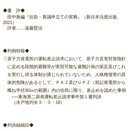
◆書 評◆
田中敦編『抗告・異議申立ての実務』（新日本法規出版、
2021）
評者……遠藤賢治
◆判例特報◆
▽原子力発電所の運転差止請求において、原子力災害対策指針
に定める段階的避難等が実現可能な避難計画の策定及びこれ
を実行し得る体制が講じられていないため、人格権侵害の具
体的危険があるとして、ＰＡＺ及びＵＰＺ（前記発電所から
概ね半径30㎞の範囲）内の住民に限り、差止めを認めた事例
──東海第二原発運転差止請求事件第１審判決
（水戸地判令３・３・18）
◆判決録細目◆