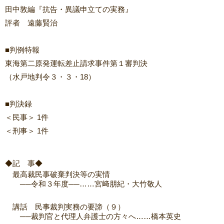
田中敦編『抗告・異議申立ての実務』
評者 遠藤賢治
■判例特報
東海第二原発運転差止請求事件第１審判決
（水戸地判令３・３・18）
■判決録
＜民事＞ 1件
＜刑事＞ 1件
◆記 事◆
最高裁民事破棄判決等の実情
──令和３年度──……宮﨑朋紀・大竹敬人
講話 民事裁判実務の要諦（９）
──裁判官と代理人弁護士の方々へ……橋本英史