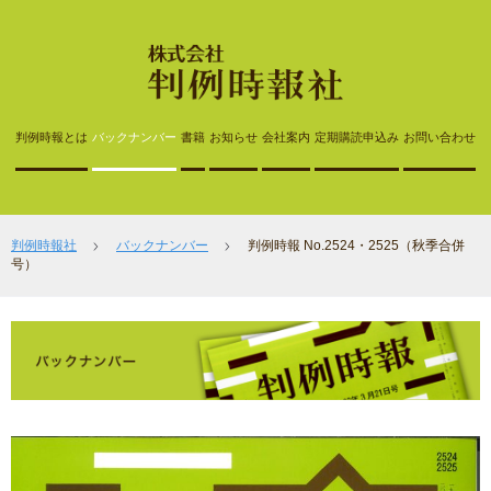
判例時報とは
バックナンバー
書籍
お知らせ
会社案内
定期購読申込み
お問い合わせ
判例時報社
バックナンバー
判例時報 No.2524・2525（秋季合併
号）