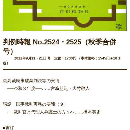
判例時報 No.2524・2525（秋季合併
号）
2022年9月11・21日 号 定価：1700円 （本体価格：1545円＋10％
税）
最高裁民事破棄判決等の実情
──令和３年度──……宮﨑朋紀・大竹敬人
講話 民事裁判実務の要諦（９）
──裁判官と代理人弁護士の方々へ……橋本英史
■書評