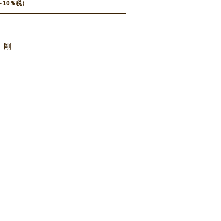
＋10％税）
 剛