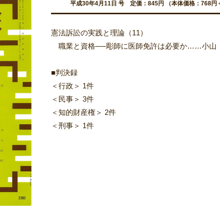
平成30年4月11日 号 定価：845円 （本体価格：768円
憲法訴訟の実践と理論（11）
職業と資格──彫師に医師免許は必要か……小山
■判決録
＜行政＞ 1件
＜民事＞ 3件
＜知的財産権＞ 2件
＜刑事＞ 1件