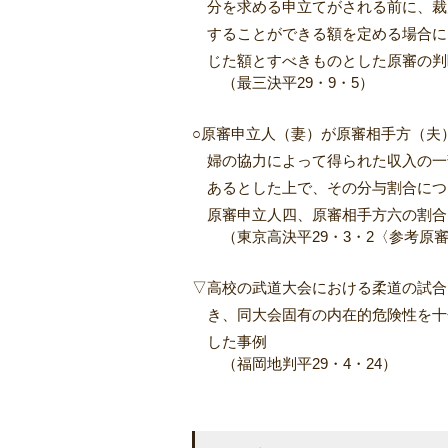
分を求める申立てがされる前に、裁
することができる額を定める場合に
じた額とすべきものとした原審の判
（最三決平29・9・5）
○原審申立人（妻）が原審相手方（夫
婦の協力によって得られた収入の一
あるとした上で、その分与割合につ
原審申立人四、原審相手方六の割合
（東京高決平29・3・2〈参考原
▽高校の武道大会における柔道の試合
き、同大会固有の内在的危険性を十
した事例
（福岡地判平29・4・24）