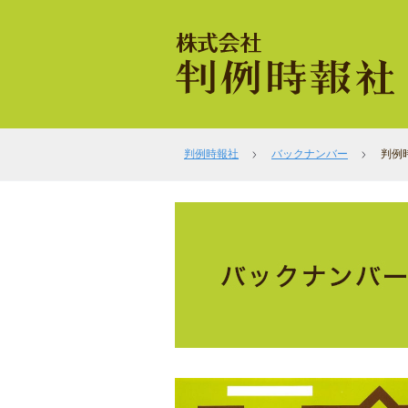
判例時報社
バックナンバー
判例時