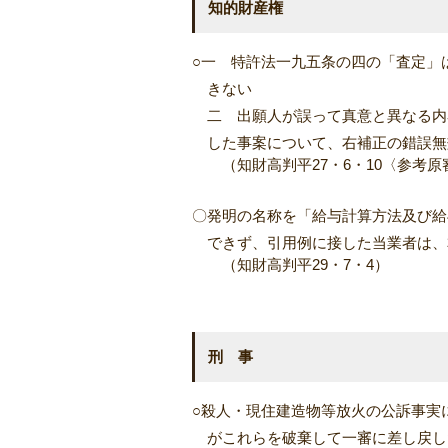
知的財産権
○一 特許法一九五条の四の「査定」
きない
二 出願人が誤って真意と異なる内
した事案について、右補正の錯誤無
（知財高判平27・6・10〈参考原
〇発明の名称を「給与計算方法及び給
できず、引用例に接した当業者は、
（知財高判平29・7・4）
刑 事
○殺人・現住建造物等放火の公訴事実
がこれらを破棄して一審に差し戻し