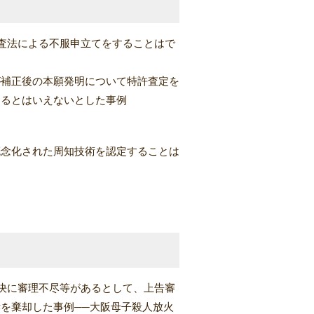
査法による不服申立てをすることはで
が補正後の本願発明について特許査定を
あるとはいえないとした事例
概念化された周知技術を認定することは
決に審理不尽等があるとして、上告審
を棄却した事例──大阪母子殺人放火