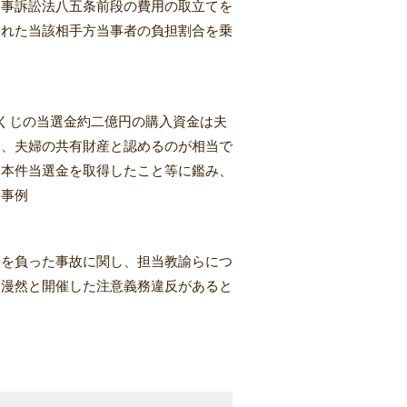
民事訴訟法八五条前段の費用の取立てを
られた当該相手方当事者の負担割合を乗
くじの当選金約二億円の購入資金は夫
は、夫婦の共有財産と認めるのが相当で
て本件当選金を取得したこと等に鑑み、
た事例
害を負った事故に関し、担当教諭らにつ
を漫然と開催した注意義務違反があると