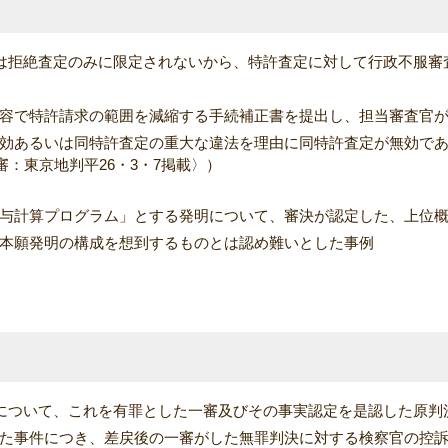
は拒絶査定のみに限定されないから、特許査定に対して行政不服審
容で特許請求の範囲を減縮する手続補正書を提出し、担当審査官
効あるいは同特許査定の重大な違法を理由に同特許査定が無効で
審：東京地判平26・3・7掲載〉）
与計算プログラム」とする発明について、審決が認定した、上位
本願発明の構成を想到するものとは認め難いとした事例
について、これを有罪とした一審及びその事実認定を是認した原判
た事件につき、差戻後の一審がした無罪判決に対する検察官の控訴