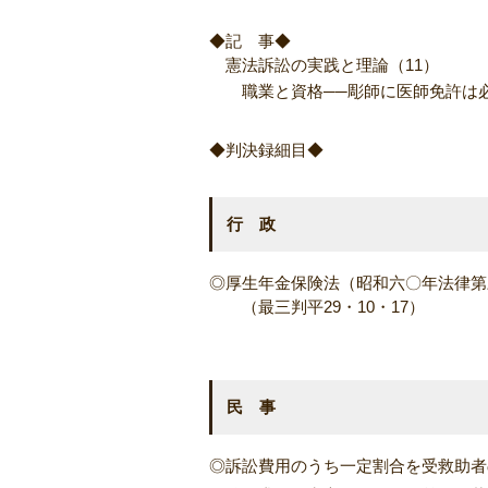
◆記 事◆
憲法訴訟の実践と理論（11）
職業と資格──彫師に医師免許は
◆判決録細目◆
行 政
◎厚生年金保険法（昭和六〇年法律第
（最三判平29・10・17）
民 事
◎訴訟費用のうち一定割合を受救助者