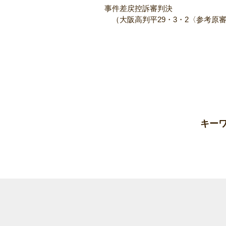
事件差戻控訴審判決
（大阪高判平29・3・2〈参考原審
キー