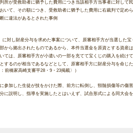
判所が受救助者に猶予した費用につき当該相手方当事者に対して
おいて、その額につき、受救助者に猶予した費用に右裁判で定め
断に違法があるとされた事例
）に対し財産分与を求めた事案について、原審相手方が当選した宝
部から拠出されたものであるから、本件当選金を原資とする資産
いては、原審相手方が小遣いの一部を充てて宝くじの購入を続け
とするのが相当であるなどとして、原審相手方に財産分与を命じ
審：前橋家高崎支審平28・9・23掲載〉）
に参加した生徒が技をかけた際、前方に転倒し、頸髄損傷等の傷
分に説明し、指導を実施したとはいえず、試合形式による同大会